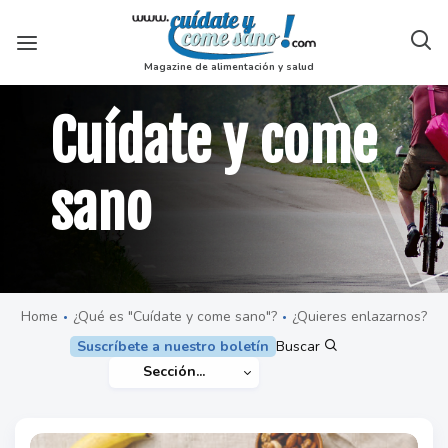
Magazine de alimentación y salud
Cuídate y come
sano
·
·
Home
¿Qué es "Cuídate y come sano"?
¿Quieres enlazarnos?
Suscríbete a nuestro boletín
Buscar
Sección...