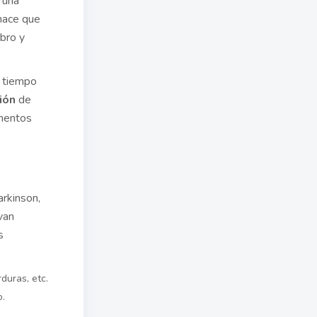
e una
hace que
ebro y
e tiempo
ión
de
imentos
rkinson,
van
s
duras, etc.
o.