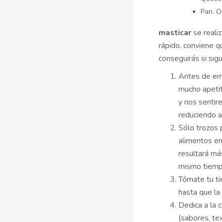
Pan. O
masticar
se realiz
rápido, conviene q
conseguirás si sig
Antes de emp
mucho apetit
y nos senti
reduciendo a
Sólo trozos p
alimentos e
resultará más
mismo tiempo
Tómate tu t
hasta que la
Dedica a la 
(sabores, te