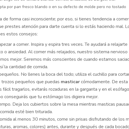
pta por pan fresco blando o en su defecto de molde pero no tostado
a de forma casi inconsciente; por eso, si tienes tendencia a come
ue prestes atención para darte cuenta si lo estás haciendo mal. L
ues estos consejos:
ezar a comer. Inspira y espira tres veces. Te ayudará a relajarte 
o o ansiedad. Al comer más relajados, nuestro sistema nervioso
remos mejor. Seremos más conscientes de cuando estamos sacia
sí la cantidad de comida.
equeños. No llenes la boca del todo; utiliza el cuchillo para corta
n trozos pequeños que puedas
masticar
cómodamente. De esta f
 fácil tragarlos, evitarás rozaduras en la garganta y en el esófago,
 conseguirás que tu estómago los digiera mejor.
iempo. Deja los cubiertos sobre la mesa mientras masticas pau
 comida esté bien triturada.
comida al menos 30 minutos, come sin prisas disfrutando de los 
xturas, aromas, colores) antes, durante y después de cada bocado