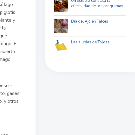
Un estudio constata la
esófago
efectividad de los programas…
piglotis.
elante y
Día del Ajo en Falces
 la
 que
Las alubias de Tolosa
ófago. El
 abierto
ómago.
peso –
to, gases,
o, y otros