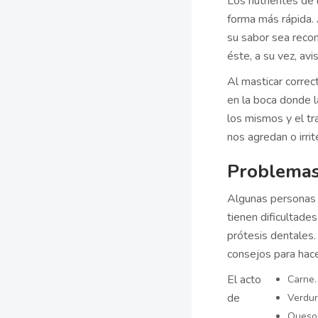
Los nutrientes de
forma más rápida.
su sabor sea recon
éste, a su vez, avi
Al masticar corre
en la boca donde la
los mismos y el t
nos agredan o irrit
Problemas
Algunas personas
tienen dificultade
prótesis dentales.
consejos para hac
El acto
Carne.
de
Verdur
Quesos