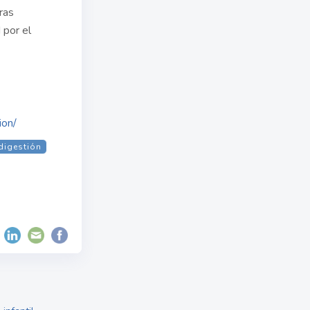
ras
 por el
ion/
digestión