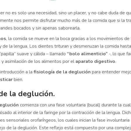
 no es solo una necesidad, sino un placer, y no cabe duda de q
ente nos permite disfrutar mucho más de la comida que si la t
randes bocados y sin apenas saborearla.
mos
, la comida se mueve en la boca gracias a los movimientos de 
y de la lengua. Los dientes trituran y desmenuzan la comida hast
“papilla” suave y cálida – llamado
“bolo alimenticio”
-, lo que fac
n y asimilación de los alimentos por el
aparato digestivo
.
introducción a la
fisiología de la deglución
para entender mejo
sticar
bien.
 de la deglución.
eglución
comienza con una fase voluntaria (bucal) durante la cual
lsado al interior de la faringe por la contracción de la lengua. Dic
es sensoriales orofaríngeos, los cuales inician la fase involuntaria
lejo de la deglución. Este reflejo está compuesto por una complej