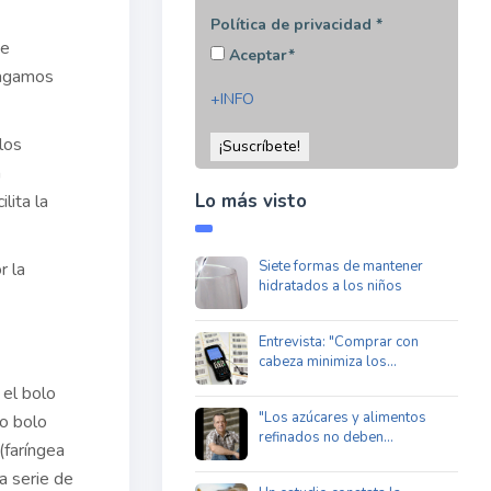
Política de privacidad
*
ue
Aceptar*
ragamos
+INFO
los
a
Lo más visto
ilita la
Siete formas de mantener
r la
hidratados a los niños
Entrevista: "Comprar con
cabeza minimiza los…
 el bolo
"Los azúcares y alimentos
ho bolo
refinados no deben…
 (faríngea
a serie de