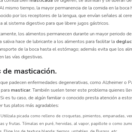
 la comida bien
masticada
se digieren, se asimilan y se liberan d
 Al mismo tiempo, la mayor permanencia de la comida en la boca 
ocido por los receptores de la lengua, que envían señales al cer
sa al sistema digestivo para que libere jugos gástricos.
ctamente, los alimentos permanecen durante un mayor periodo d
 saliva hace de lubricante a los alimentos para facilitar la
degluc
ransporte de la boca hasta el estómago; además evita que los al
en las vías digestivas.
 de masticación.
 que padecen enfermedades degenerativas, como Alzheimer o Pa
s para
masticar
. También suelen tener este problema quienes lle
 Si es tu caso, de algún familiar o conocido presta atención a esto
er tus platos más agradables:
 Utilízala picada como relleno de croquetas, pimientos, empanadas, ver
as y frutas. Tómalas en puré, hervidas, al vapor, papillote o como zum
. Elige los de textura blanda: tiernos, untables, de Burgos, etc.