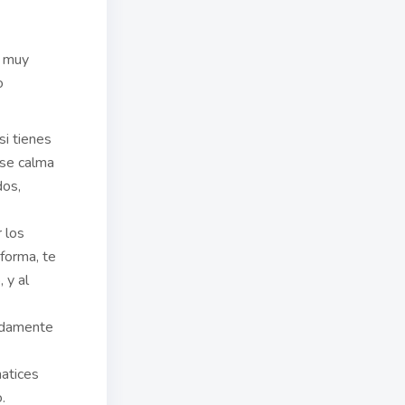
r muy
o
si tienes
 se calma
dos,
r los
orma, te
 y al
sadamente
matices
.