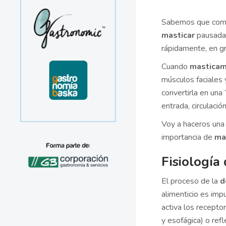
Sabemos que comer
masticar
pausadam
rápidamente, en g
Cuando
mastica
músculos faciales 
convertirla en una 
entrada, circulació
Voy a haceros una 
importancia de
ma
Fisiología
El proceso de la
d
alimenticio es impu
activa los receptor
y esofágica) o ref