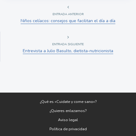
ENTRADA ANTERIOR
Niños celíacos: consejos que facilitan el día a día
ENTRADA SIGUIENTE
Entrevista a Julio Basulto, dietista-nutricionista
¿Qué es «Cuidate y come sano»?
¿Quieres enlazarnos?
Aviso legal
Política de privacidad