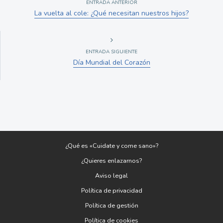
ENTRADA ANTERIOR
La vuelta al cole: ¿Qué necesitan nuestros hijos?
ENTRADA SIGUIENTE
Día Mundial del Corazón
¿Qué es «Cuidate y come sano»?
¿Quieres enlazarnos?
Aviso legal
Política de privacidad
Política de gestión
Política de cookies